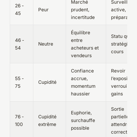
Marché
Surveillanc
26 -
Peur
prudent,
active,
45
incertitude
préparation
Équilibre
Statu quo,
46 -
entre
Neutre
stratégie e
54
acheteurs et
cours
vendeurs
Confiance
Revoir
55 -
accrue,
l’exposition,
Cupidité
75
momentum
verrouiller
haussier
gains
Sortie
Euphorie,
76 -
Cupidité
partielle,
surchauffe
100
extrême
attendre
possible
correction