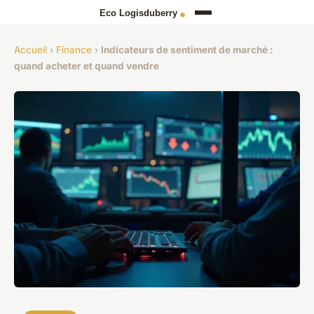
Accueil
›
Finance
›
Indicateurs de sentiment de marché :
quand acheter et quand vendre