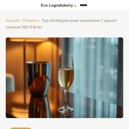
Accueil
›
Finance
›
Top stratégies pour maximiser l'apport
cession 150-0 B ter