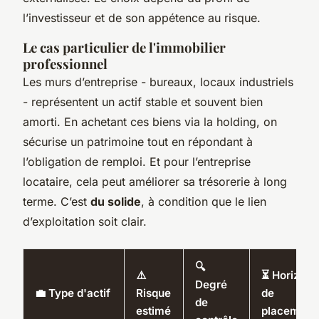
l’investisseur et de son appétence au risque.
Le cas particulier de l'immobilier
professionnel
Les murs d’entreprise - bureaux, locaux industriels
- représentent un actif stable et souvent bien
amorti. En achetant ces biens via la holding, on
sécurise un patrimoine tout en répondant à
l’obligation de remploi. Et pour l’entreprise
locataire, cela peut améliorer sa trésorerie à long
terme. C’est
du solide
, à condition que le lien
d’exploitation soit clair.
🔍
⚠️
⏳ Horizon
Degré
💼 Type d'actif
Risque
de
de
estimé
placement