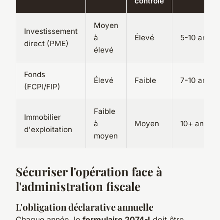
contrôle
Moyen
Investissement
à
Élevé
5-10 ans
direct (PME)
élevé
Fonds
Élevé
Faible
7-10 ans
(FCPI/FIP)
Faible
Immobilier
à
Moyen
10+ ans
d'exploitation
moyen
Sécuriser l'opération face à
l'administration fiscale
L'obligation déclarative annuelle
Chaque année, le
formulaire 2074-I
doit être